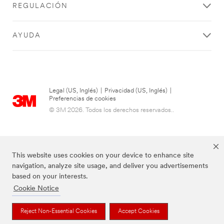
REGULACIÓN
AYUDA
Legal (US, Inglés)
|
Privacidad (US, Inglés)
|
Preferencias de cookies
© 3M 2026. Todos los derechos reservados..
This website uses cookies on your device to enhance site
navigation, analyze site usage, and deliver you advertisements
based on your interests.
Cookie Notice
Las marcas mencionadas anteriormente son marcas comerciales de 3M.
Reject Non-Essential Cookies
Accept Cookies