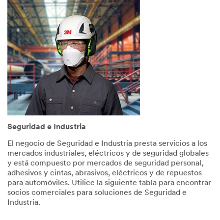
Help
Needed
All fields
are
required
unless
indicated
optional
*
First
Name
Seguridad e Industria
El negocio de Seguridad e Industria presta servicios a los
mercados industriales, eléctricos y de seguridad globales
*
Last
y está compuesto por mercados de seguridad personal,
Name
adhesivos y cintas, abrasivos, eléctricos y de repuestos
para automóviles. Utilice la siguiente tabla para encontrar
socios comerciales para soluciones de Seguridad e
Industria.
*
Email
Address