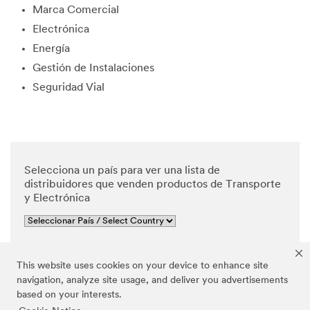
Marca Comercial
edge and
agree
Electrónica
that my
Energía
personal
data will
Gestión de Instalaciones
be
Seguridad Vial
processe
d by 3M
and its
authoriz
ed third
parties in
Selecciona un país para ver una lista de
accordan
distribuidores que venden productos de Transporte
ce with
y Electrónica
3M's
Privacy
Policy
and that
Ver resultados
my
This website uses cookies on your device to enhance site
personal
navigation, analyze site usage, and deliver you advertisements
data may
Restablecer
based on your interests.
be