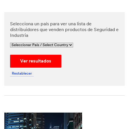
*
Phone
Number
Selecciona un país para ver una lista de
distribuidores que venden productos de Seguridad e
Industria
*
Messa
ge
Ver resultados
Restablecer
By
checking
the box,
I give my
explicit