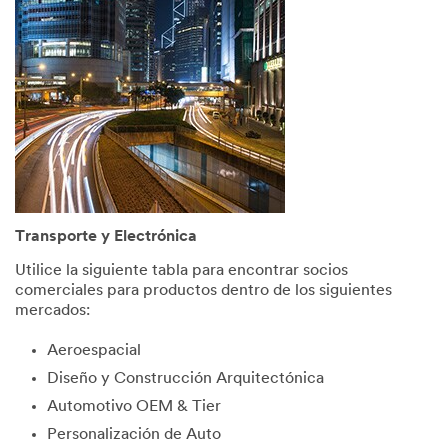
consent
to
receive
commun
ications
which
may
include
promotio
ns,
product
informati
Transporte y Electrónica
on and
service
Utilice la siguiente tabla para encontrar socios
offers
comerciales para productos dentro de los siguientes
from 3M
mercados:
and its
authoriz
Aeroespacial
ed third
Diseño y Construcción Arquitectónica
parties
via email.
Automotivo OEM & Tier
I
Personalización de Auto
acknowl