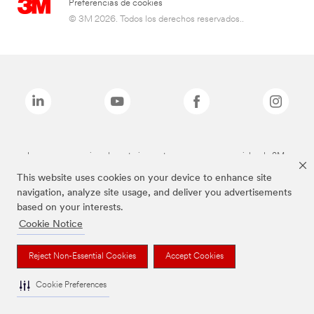
Preferencias de cookies
© 3M 2026. Todos los derechos reservados..
Las marcas mencionadas anteriormente son marcas comerciales de 3M.
This website uses cookies on your device to enhance site
navigation, analyze site usage, and deliver you advertisements
based on your interests.
Cookie Notice
Reject Non-Essential Cookies
Accept Cookies
Cookie Preferences