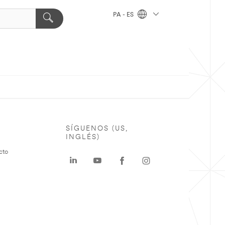
PA - ES
SÍGUENOS (US,
INGLÉS)
cto