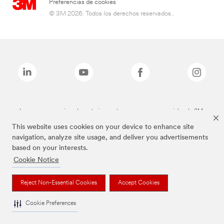
Preferencias de cookies
© 3M 2026. Todos los derechos reservados..
Las marcas mencionadas anteriormente son marcas comerciales de 3M.
This website uses cookies on your device to enhance site
navigation, analyze site usage, and deliver you advertisements
based on your interests.
Cookie Notice
Reject Non-Essential Cookies
Accept Cookies
Cookie Preferences