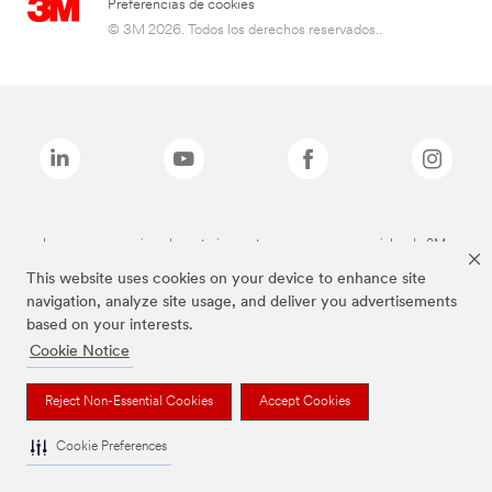
Preferencias de cookies
© 3M 2026. Todos los derechos reservados..
Las marcas mencionadas anteriormente son marcas comerciales de 3M.
This website uses cookies on your device to enhance site
navigation, analyze site usage, and deliver you advertisements
based on your interests.
Cookie Notice
Reject Non-Essential Cookies
Accept Cookies
Cookie Preferences