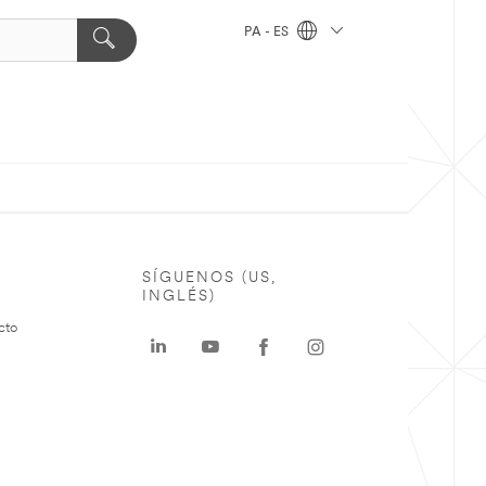
PA - ES
SÍGUENOS (US,
INGLÉS)
cto