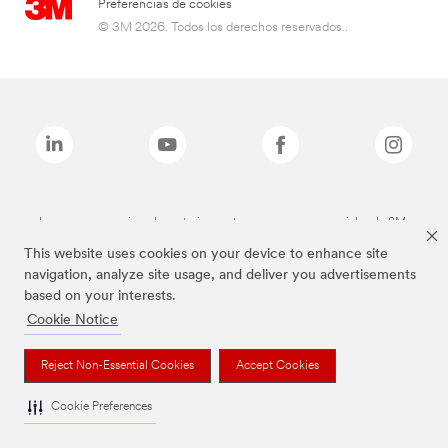
Preferencias de cookies
© 3M 2026. Todos los derechos reservados..
Las marcas mencionadas anteriormente son marcas comerciales de 3M.
This website uses cookies on your device to enhance site
navigation, analyze site usage, and deliver you advertisements
based on your interests.
Cookie Notice
Reject Non-Essential Cookies
Accept Cookies
Cookie Preferences