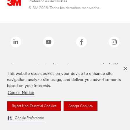
Preferencias de cookies
© 3M 2026. Todos los derechos reservados..
Las marcas mencionadas anteriormente son marcas comerciales de 3M.
This website uses cookies on your device to enhance site
navigation, analyze site usage, and deliver you advertisements
based on your interests.
Cookie Notice
Reject Non-Essential Cookies
Accept Cookies
Cookie Preferences