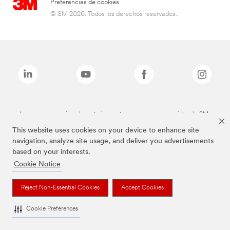
Preferencias de cookies
© 3M 2026. Todos los derechos reservados..
Las marcas mencionadas anteriormente son marcas comerciales de 3M.
This website uses cookies on your device to enhance site
navigation, analyze site usage, and deliver you advertisements
based on your interests.
Cookie Notice
Reject Non-Essential Cookies
Accept Cookies
Cookie Preferences