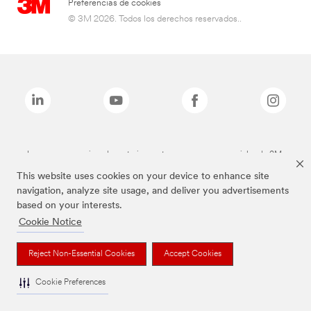
Preferencias de cookies
© 3M 2026. Todos los derechos reservados..
Las marcas mencionadas anteriormente son marcas comerciales de 3M.
This website uses cookies on your device to enhance site
navigation, analyze site usage, and deliver you advertisements
based on your interests.
Cookie Notice
Reject Non-Essential Cookies
Accept Cookies
Cookie Preferences