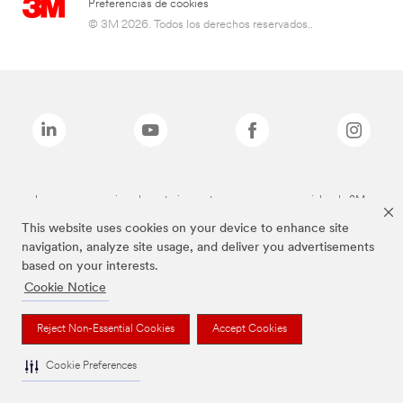
Preferencias de cookies
© 3M 2026. Todos los derechos reservados..
Las marcas mencionadas anteriormente son marcas comerciales de 3M.
This website uses cookies on your device to enhance site
navigation, analyze site usage, and deliver you advertisements
based on your interests.
Cookie Notice
Reject Non-Essential Cookies
Accept Cookies
Cookie Preferences