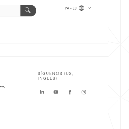
PA - ES
SÍGUENOS (US,
INGLÉS)
cto