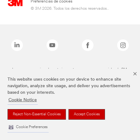
Preferencias de cookies
© 3M 2026. Todos los derechos reservados..
Las marcas mencionadas anteriormente son marcas comerciales de 3M.
This website uses cookies on your device to enhance site
navigation, analyze site usage, and deliver you advertisements
based on your interests.
Cookie Notice
Reject Non-Essential Cookies
Accept Cookies
Cookie Preferences