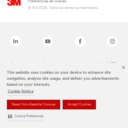
Preferencias de cookies
© 3M 2026. Todos los derechos reservados..
Las marcas mencionadas anteriormente son marcas comerciales de 3M.
This website uses cookies on your device to enhance site
navigation, analyze site usage, and deliver you advertisements
based on your interests.
Cookie Notice
Reject Non-Essential Cookies
Accept Cookies
Cookie Preferences