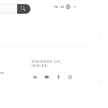
PA - ES
SÍGUENOS (US,
INGLÉS)
cto