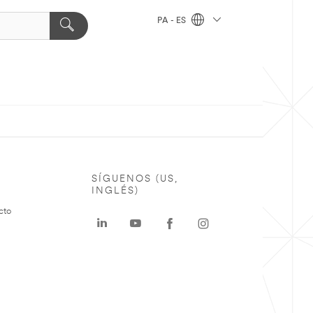
PA - ES
SÍGUENOS (US,
INGLÉS)
cto