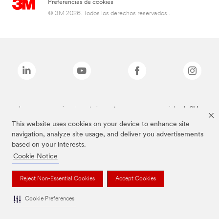
Preferencias de cookies
© 3M 2026. Todos los derechos reservados..
Las marcas mencionadas anteriormente son marcas comerciales de 3M.
This website uses cookies on your device to enhance site
navigation, analyze site usage, and deliver you advertisements
based on your interests.
Cookie Notice
Reject Non-Essential Cookies
Accept Cookies
Cookie Preferences