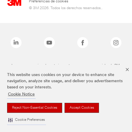
Preferencias de cookies
© 3M 2026. Todos los derechos reservados..
Las marcas mencionadas anteriormente son marcas comerciales de 3M.
This website uses cookies on your device to enhance site
navigation, analyze site usage, and deliver you advertisements
based on your interests.
Cookie Notice
Reject Non-Essential Cookies
Accept Cookies
Cookie Preferences