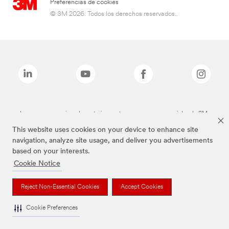
Preferencias de cookies
© 3M 2026. Todos los derechos reservados..
Las marcas mencionadas anteriormente son marcas comerciales de 3M.
This website uses cookies on your device to enhance site
navigation, analyze site usage, and deliver you advertisements
based on your interests.
Cookie Notice
Reject Non-Essential Cookies
Accept Cookies
Cookie Preferences