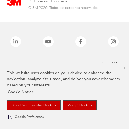
Preferencias de cookies
© 3M 2026. Todos los derechos reservados..
Las marcas mencionadas anteriormente son marcas comerciales de 3M.
This website uses cookies on your device to enhance site
navigation, analyze site usage, and deliver you advertisements
based on your interests.
Cookie Notice
Reject Non-Essential Cookies
Accept Cookies
Cookie Preferences