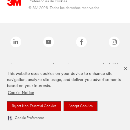
Preferencias de cookies
© 3M 2026. Todos los derechos reservados..
Las marcas mencionadas anteriormente son marcas comerciales de 3M.
This website uses cookies on your device to enhance site
navigation, analyze site usage, and deliver you advertisements
based on your interests.
Cookie Notice
Reject Non-Essential Cookies
Accept Cookies
Cookie Preferences