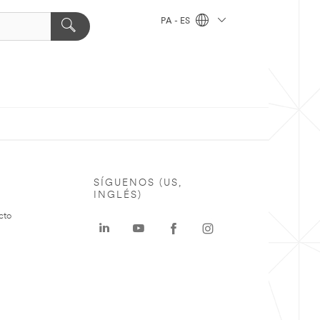
PA - ES
SÍGUENOS (US,
INGLÉS)
cto