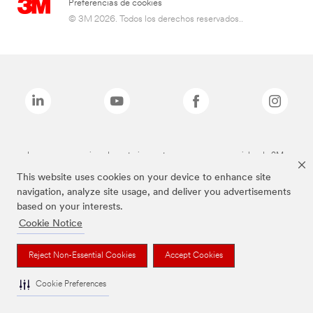
Preferencias de cookies
© 3M 2026. Todos los derechos reservados..
Las marcas mencionadas anteriormente son marcas comerciales de 3M.
This website uses cookies on your device to enhance site
navigation, analyze site usage, and deliver you advertisements
based on your interests.
Cookie Notice
Reject Non-Essential Cookies
Accept Cookies
Cookie Preferences