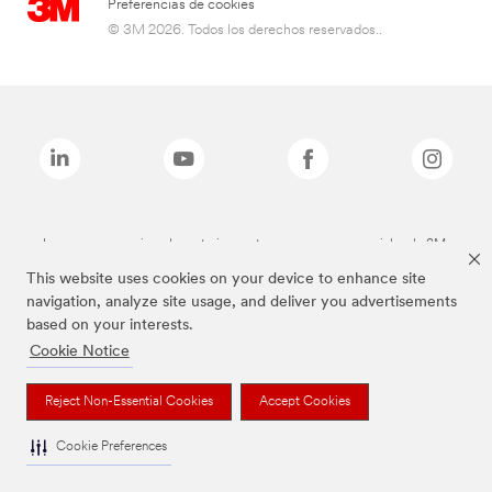
Preferencias de cookies
© 3M 2026. Todos los derechos reservados..
Las marcas mencionadas anteriormente son marcas comerciales de 3M.
This website uses cookies on your device to enhance site
navigation, analyze site usage, and deliver you advertisements
based on your interests.
Cookie Notice
Reject Non-Essential Cookies
Accept Cookies
Cookie Preferences