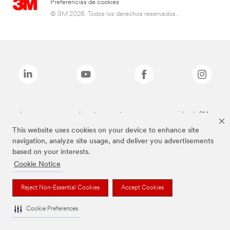
Preferencias de cookies
© 3M 2026. Todos los derechos reservados..
Las marcas mencionadas anteriormente son marcas comerciales de 3M.
This website uses cookies on your device to enhance site
navigation, analyze site usage, and deliver you advertisements
based on your interests.
Cookie Notice
Reject Non-Essential Cookies
Accept Cookies
Cookie Preferences