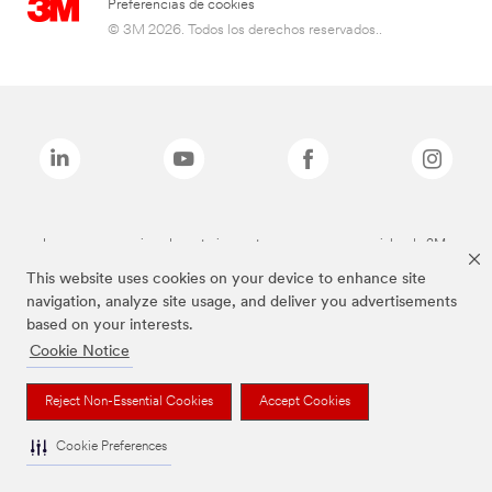
Preferencias de cookies
© 3M 2026. Todos los derechos reservados..
Las marcas mencionadas anteriormente son marcas comerciales de 3M.
This website uses cookies on your device to enhance site
navigation, analyze site usage, and deliver you advertisements
based on your interests.
Cookie Notice
Reject Non-Essential Cookies
Accept Cookies
Cookie Preferences