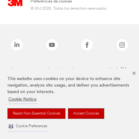
Preferencias de cookies
© 3M 2026. Todos los derechos reservados..
Las marcas mencionadas anteriormente son marcas comerciales de 3M.
This website uses cookies on your device to enhance site
navigation, analyze site usage, and deliver you advertisements
based on your interests.
Cookie Notice
Reject Non-Essential Cookies
Accept Cookies
Cookie Preferences