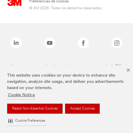
Preferencias de cookies
© 3M 2026. Todos los derechos reservados..
Las marcas mencionadas anteriormente son marcas comerciales de 3M.
This website uses cookies on your device to enhance site
navigation, analyze site usage, and deliver you advertisements
based on your interests.
Cookie Notice
Reject Non-Essential Cookies
Accept Cookies
Cookie Preferences