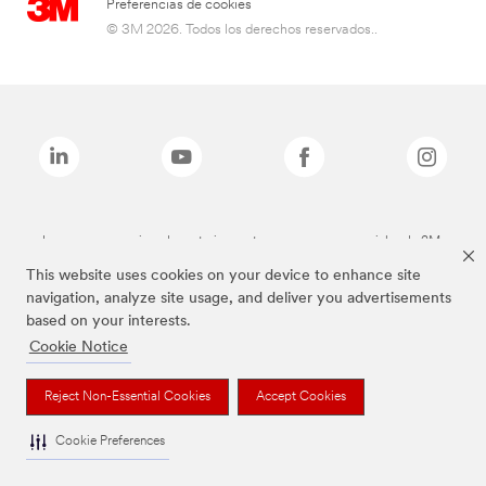
Preferencias de cookies
© 3M 2026. Todos los derechos reservados..
Las marcas mencionadas anteriormente son marcas comerciales de 3M.
This website uses cookies on your device to enhance site
navigation, analyze site usage, and deliver you advertisements
based on your interests.
Cookie Notice
Reject Non-Essential Cookies
Accept Cookies
Cookie Preferences