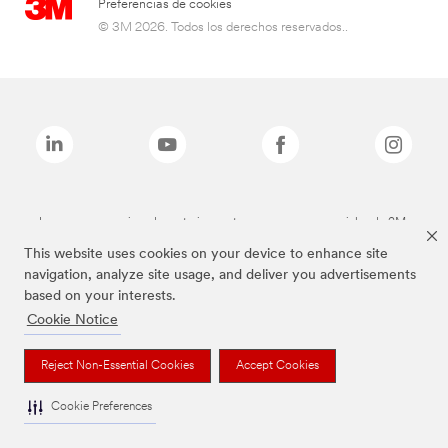
Preferencias de cookies
© 3M 2026. Todos los derechos reservados..
Las marcas mencionadas anteriormente son marcas comerciales de 3M.
This website uses cookies on your device to enhance site
navigation, analyze site usage, and deliver you advertisements
based on your interests.
Cookie Notice
Reject Non-Essential Cookies
Accept Cookies
Cookie Preferences