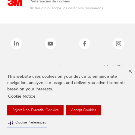
Preferencias de cookies
© 3M 2026. Todos los derechos reservados..
Las marcas mencionadas anteriormente son marcas comerciales de 3M.
This website uses cookies on your device to enhance site
navigation, analyze site usage, and deliver you advertisements
based on your interests.
Cookie Notice
Reject Non-Essential Cookies
Accept Cookies
Cookie Preferences