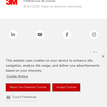
Preferencias de cookies
© 3M 2026. Todos los derechos reservados..
Las marcas mencionadas anteriormente son marcas comerciales de 3M.
This website uses cookies on your device to enhance site
navigation, analyze site usage, and deliver you advertisements
based on your interests.
Cookie Notice
Reject Non-Essential Cookies
Accept Cookies
Cookie Preferences