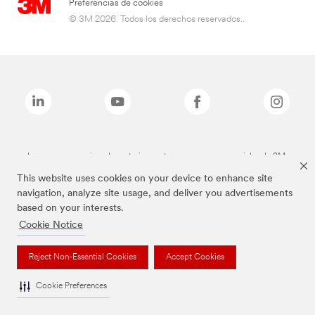
Preferencias de cookies
© 3M 2026. Todos los derechos reservados..
Las marcas mencionadas anteriormente son marcas comerciales de 3M.
This website uses cookies on your device to enhance site
navigation, analyze site usage, and deliver you advertisements
based on your interests.
Cookie Notice
Reject Non-Essential Cookies
Accept Cookies
Cookie Preferences