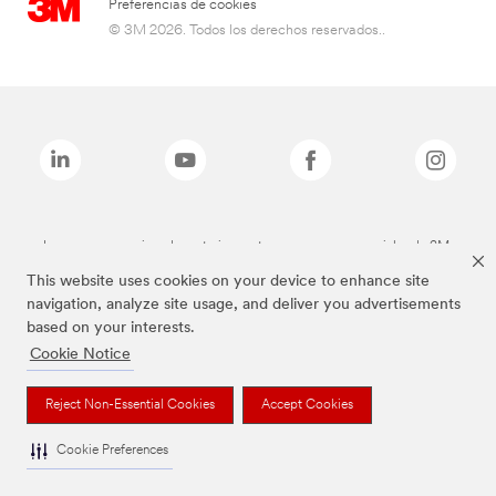
Preferencias de cookies
© 3M 2026. Todos los derechos reservados..
Las marcas mencionadas anteriormente son marcas comerciales de 3M.
This website uses cookies on your device to enhance site
navigation, analyze site usage, and deliver you advertisements
based on your interests.
Cookie Notice
Reject Non-Essential Cookies
Accept Cookies
Cookie Preferences