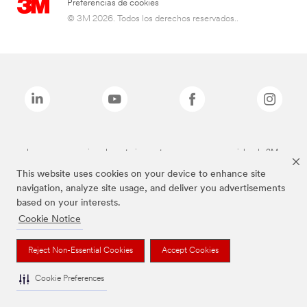
Preferencias de cookies
© 3M 2026. Todos los derechos reservados..
Las marcas mencionadas anteriormente son marcas comerciales de 3M.
This website uses cookies on your device to enhance site
navigation, analyze site usage, and deliver you advertisements
based on your interests.
Cookie Notice
Reject Non-Essential Cookies
Accept Cookies
Cookie Preferences