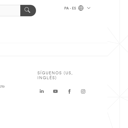
PA - ES
SÍGUENOS (US,
INGLÉS)
cto