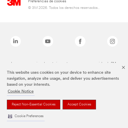
Preferencias de cookies
© 3M 2026. Todos los derechos reservados..
Las marcas mencionadas anteriormente son marcas comerciales de 3M.
This website uses cookies on your device to enhance site
navigation, analyze site usage, and deliver you advertisements
based on your interests.
Cookie Notice
Reject Non-Essential Cookies
Accept Cookies
Cookie Preferences