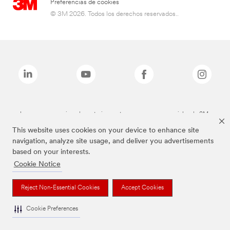
Preferencias de cookies
© 3M 2026. Todos los derechos reservados..
Las marcas mencionadas anteriormente son marcas comerciales de 3M.
This website uses cookies on your device to enhance site
navigation, analyze site usage, and deliver you advertisements
based on your interests.
Cookie Notice
Reject Non-Essential Cookies
Accept Cookies
Cookie Preferences