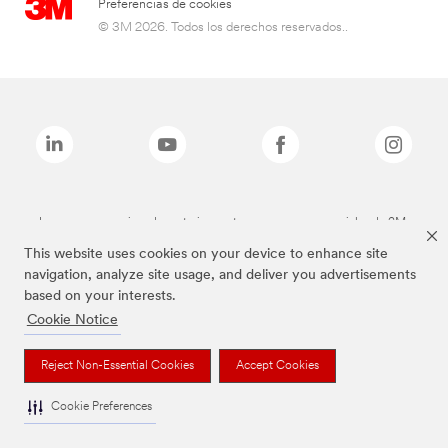
Preferencias de cookies
© 3M 2026. Todos los derechos reservados..
Las marcas mencionadas anteriormente son marcas comerciales de 3M.
This website uses cookies on your device to enhance site
navigation, analyze site usage, and deliver you advertisements
based on your interests.
Cookie Notice
Reject Non-Essential Cookies
Accept Cookies
Cookie Preferences