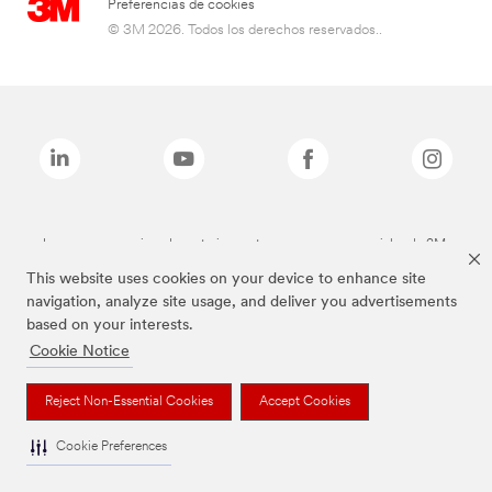
Preferencias de cookies
© 3M 2026. Todos los derechos reservados..
Las marcas mencionadas anteriormente son marcas comerciales de 3M.
This website uses cookies on your device to enhance site
navigation, analyze site usage, and deliver you advertisements
based on your interests.
Cookie Notice
Reject Non-Essential Cookies
Accept Cookies
Cookie Preferences