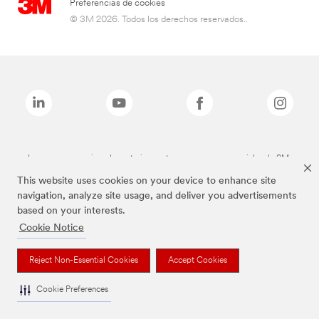
Preferencias de cookies
© 3M 2026. Todos los derechos reservados..
Las marcas mencionadas anteriormente son marcas comerciales de 3M.
This website uses cookies on your device to enhance site
navigation, analyze site usage, and deliver you advertisements
based on your interests.
Cookie Notice
Reject Non-Essential Cookies
Accept Cookies
Cookie Preferences