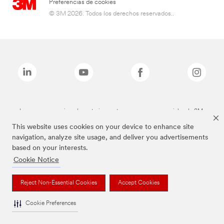
Preferencias de cookies
© 3M 2026. Todos los derechos reservados..
Las marcas mencionadas anteriormente son marcas comerciales de 3M.
This website uses cookies on your device to enhance site
navigation, analyze site usage, and deliver you advertisements
based on your interests.
Cookie Notice
Reject Non-Essential Cookies
Accept Cookies
Cookie Preferences