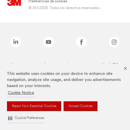
Preferencias de cookies
© 3M 2026. Todos los derechos reservados..
Las marcas mencionadas anteriormente son marcas comerciales de 3M.
This website uses cookies on your device to enhance site
navigation, analyze site usage, and deliver you advertisements
based on your interests.
Cookie Notice
Reject Non-Essential Cookies
Accept Cookies
Cookie Preferences