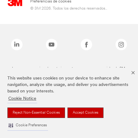
Preferencias de cookies
© 3M 2026. Todos los derechos reservados..
Las marcas mencionadas anteriormente son marcas comerciales de 3M.
This website uses cookies on your device to enhance site
navigation, analyze site usage, and deliver you advertisements
based on your interests.
Cookie Notice
Reject Non-Essential Cookies
Accept Cookies
Cookie Preferences