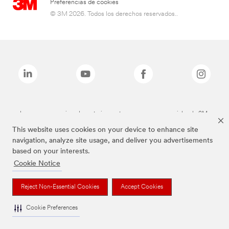
Preferencias de cookies
© 3M 2026. Todos los derechos reservados..
Las marcas mencionadas anteriormente son marcas comerciales de 3M.
This website uses cookies on your device to enhance site
navigation, analyze site usage, and deliver you advertisements
based on your interests.
Cookie Notice
Reject Non-Essential Cookies
Accept Cookies
Cookie Preferences