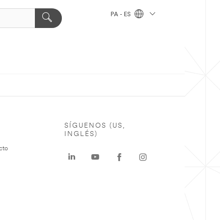
PA - ES
SÍGUENOS (US,
INGLÉS)
cto