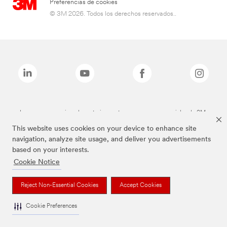
Preferencias de cookies
© 3M 2026. Todos los derechos reservados..
Las marcas mencionadas anteriormente son marcas comerciales de 3M.
This website uses cookies on your device to enhance site
navigation, analyze site usage, and deliver you advertisements
based on your interests.
Cookie Notice
Reject Non-Essential Cookies
Accept Cookies
Cookie Preferences