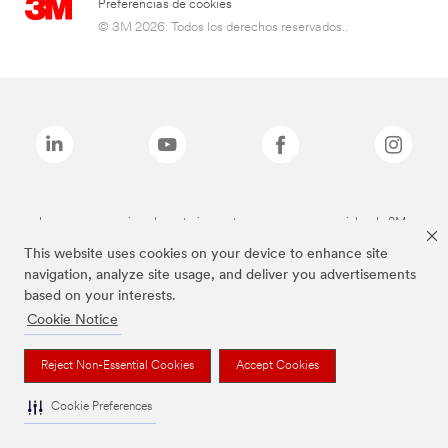
Preferencias de cookies
© 3M 2026. Todos los derechos reservados..
Las marcas mencionadas anteriormente son marcas comerciales de 3M.
This website uses cookies on your device to enhance site
navigation, analyze site usage, and deliver you advertisements
based on your interests.
Cookie Notice
Reject Non-Essential Cookies
Accept Cookies
Cookie Preferences