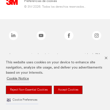
Preferencias de cookies
© 3M 2026. Todos los derechos reservados..
Las marcas mencionadas anteriormente son marcas comerciales de 3M.
This website uses cookies on your device to enhance site
navigation, analyze site usage, and deliver you advertisements
based on your interests.
Cookie Notice
Reject Non-Essential Cookies
Accept Cookies
Cookie Preferences